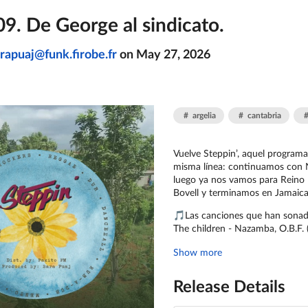
09. De George al sindicato.
rapuaj@funk.firobe.fr
on
May 27, 2026
argelia
cantabria
Vuelve Steppin’, aquel program
misma línea: continuamos con N
luego ya nos vamos para Reino 
Bovell y terminamos en Jamaica
🎵Las canciones que han sonad
The children - Nazamba, O.B.F.
Show more
Release Details