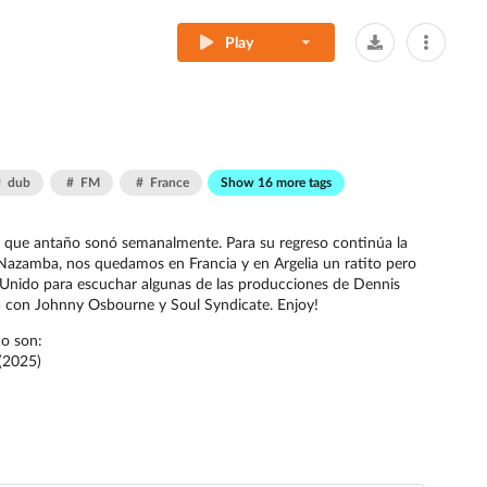
Play
dub
FM
France
Show 16 more tags
a que antaño sonó semanalmente. Para su regreso continúa la
azamba, nos quedamos en Francia y en Argelia un ratito pero
Unido para escuchar algunas de las producciones de Dennis
 con Johnny Osbourne y Soul Syndicate. Enjoy!
o son:
 (2025)