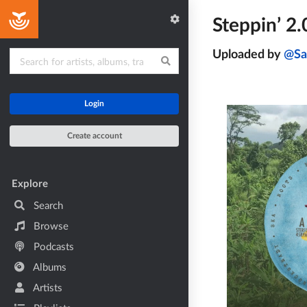
Home
Steppin’ 2.
Uploaded by
Sa
Login
Create account
Main navigation
Explore
Search
Browse
Podcasts
Albums
Artists