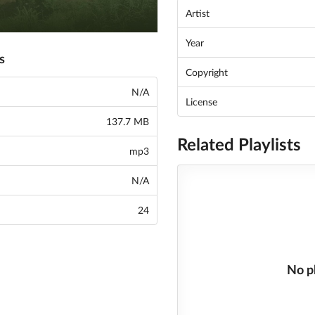
Artist
Year
s
Copyright
N/A
License
137.7 MB
Related Playlists
mp3
N/A
24
No p